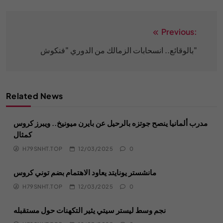
Previous:
Post
navigation
بالوقائع.. انسحابات الزمالك من الدوري "فنكوش"
Related News
مدرب ألمانيا ينصح جوتزه بالرحيل عن بايرن ميونيخ.. ويبرز كروس
كمثال
H79SNHT.TOP
12/03/2025
0
مانشستر يونايتد يعاود الاهتمام بضم توني كروس
H79SNHT.TOP
12/03/2025
0
نجم وسط ليستر سيتي يثير التكهنات حول مستقبله