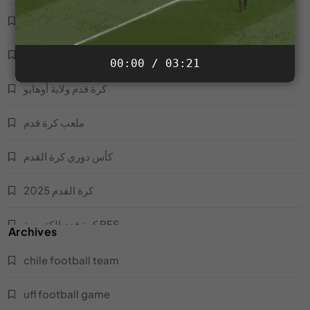
لاعب أوسكار
فريق اليابان لكرة القدم
00:00 / 03:21
كرة قدم ولاية أوهايو
ملعب كرة قدم
كأس دوري كرة القدم
كرة القدم 2025
كرة قدم إلكترونية PES
Archives
كرة قدم XNXX
chile football team
كرة قدم دوري أبطال أوروبا
ufl football game