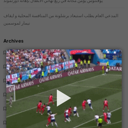
يوفنتوس يؤمن مكانه في ربع نهائي الأبطال بإهانة دورتموند
المدعي العام يطلب استبعاد برشلونة من المنافسة المحلية و ايقاف
نيمار لموسمين
Archives
فريق تشيلي لكرة القدم
✖
مباراة كرة قدم UFL
كرة قدم بلانيت
ملعب كرة قدم
فريق مصر لكرة القدم
أخبار كرة القدم