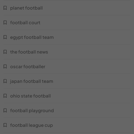
ماعز كرة القدم
planet football
خلفيات كرة القدم
football court
كرة قدم ألمانيا
egypt football team
نادي قطر لكرة القدم
the football news
لاعب هالك
oscar footballer
أحذية نايك لكرة القدم
japan football team
كرة قدم سترايك
ohio state football
كرة قدم مصرية
football playground
كرة قدم بي بي سي سبورت
football league cup