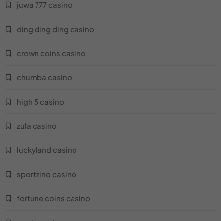
يلا لودو
juwa 777 casino
nike football shoes
يلا شوت كورة مباشر
ding ding ding casino
football strike
كورا بلس مباشر
crown coins casino
egypt football
كورا لايف بلس
chumba casino
bbc sport football
كورا لايف كوم
high 5 casino
mido footballer
365 كورة مباشر
zula casino
argentina football
كورا فور لايف
luckyland casino
olympic football
معلومات كورة مباشر
sportzino casino
yalla live pro
كورا 360 مباشر
fortune coins casino
yalla koora live