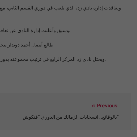
وتعاقدت إدارة نادي زد، الذي يلعب في دوري القسم الثاني، مع
وسبق وأعلنت إدارة النادي عن تعاقدها مع أحمد دويدار لاعب الزمالك والإنتاج الحربي السابق.
طالع أيضا.. أحمد دويدار ي
ويحتل نادى زد المركز الرابع فى ترتيب مجموعته بدوري الدرجة الثانية، برصيد 14 نقطة حصدها من 10 مباريات.
Previous:
بالوقائع.. انسحابات الزمالك من الدوري "فنكوش"