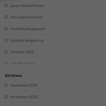
أحذية نايك لكرة القدم
japan football team
كرة قدم سترايك
ohio state football
كرة قدم مصرية
football playground
كرة قدم بي بي سي سبورت
football league cup
لاعب ميدو
football 2025
كرة قدم الأرجنتين
e football pes
كرة القدم الأولمبية
xnxx football
Archives
December 2025
يلا لايف برو
ucl football
November 2025
يلا كورة مباشر
goat of football