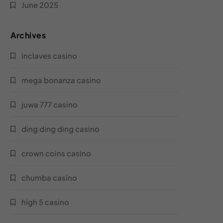
June 2025
يلا بار دهب
football wallpaper
يلا بار
germany football
Archives
يلا شوت كوم
inclaves casino
qatar football club
يلا جيرمان
mega bonanza casino
hulk footballer
يلا لودو
juwa 777 casino
nike football shoes
يلا شوت كورة مباشر
ding ding ding casino
football strike
كورا بلس مباشر
crown coins casino
egypt football
كورا لايف بلس
chumba casino
bbc sport football
كورا لايف كوم
high 5 casino
mido footballer