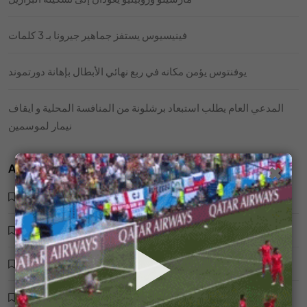
فينيسيوس يستفز جماهير جيرونا بـ 3 كلمات
يوفنتوس يؤمن مكانه في ربع نهائي الأبطال بإهانة دورتموند
المدعي العام يطلب استبعاد برشلونة من المنافسة المحلية و ايقاف
نيمار لموسمين
Archives
✖
فريق تشيلي لكرة القدم
مباراة كرة قدم UFL
كرة قدم بلانيت
ملعب كرة قدم