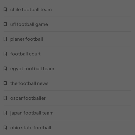
كرة قدم XNXX
chile football team
كرة قدم دوري أبطال أوروبا
ufl football game
ماعز كرة القدم
planet football
خلفيات كرة القدم
football court
كرة قدم ألمانيا
egypt football team
نادي قطر لكرة القدم
the football news
لاعب هالك
oscar footballer
أحذية نايك لكرة القدم
japan football team
كرة قدم سترايك
ohio state football