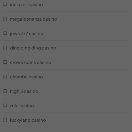
يلا شوت كوم
inclaves casino
qatar football club
يلا جيرمان
mega bonanza casino
hulk footballer
يلا لودو
juwa 777 casino
nike football shoes
يلا شوت كورة مباشر
ding ding ding casino
football strike
كورا بلس مباشر
crown coins casino
egypt football
كورا لايف بلس
chumba casino
bbc sport football
كورا لايف كوم
high 5 casino
mido footballer
365 كورة مباشر
zula casino
argentina football
كورا فور لايف
luckyland casino
olympic football