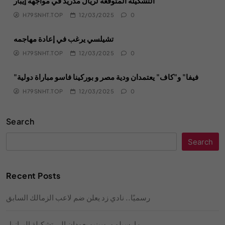
التشكيلة المتوقعة لريال مدريد في مواجهة إيبار
H79SNHT.TOP
12/03/2025
0
تشيلسي يرغب في إعادة مهاجمه
H79SNHT.TOP
12/03/2025
0
"فيفا" و"كاف" يعتمدان ودية مصر و بوركينا فاسو مباراة دولية
H79SNHT.TOP
12/03/2025
0
Search
Search
Recent Posts
رسميًا.. نادي زد يعلن ضم لاعب الزمالك السابق
مارسيلو وروبينيو يعودان إلى تشكيلة البرازيل