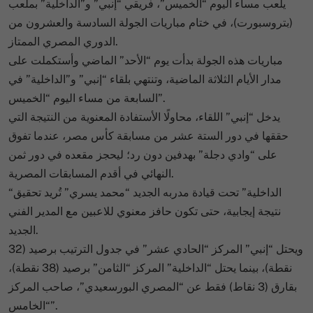
يلعب مساء اليوم “الخميس”، فريقي “إنبي” و”الداخلية” بملعب
(بتروسبورت)، في ختام مباريات الجولة السادسة والعشرون من
الدوري المصري الممتاز.
مباريات هذه الجولة بدأت يوم “الأحد” الماضي وأستكملت على
مدار الأيام الثلاثة الماضية، وتنتهي بلقاء “إنبي” و”الداخلية” في
السابعة من مساء اليوم “الخميس”.
يدخل “إنبي” اللقاء، محاولًا الأستفادة المعنوية من النتيجة التي
حققها في دور الستة عشر من مسابقة كأس مصر، عندما تفوق
على “وادي دجلة” بهدفين دون رد؛ ليحجز مقعده في دور ثمن
النهائي في أقدم المسابقات المصرية.
“الداخلية” تحت قيادة مدربه الجديد “محمد يسري” تُريد تحقيق
نتيجة إيجابية، حتى تكون حافز معنوي للاعبين مع المدير الفني
الجديد.
ويحتل “إنبي” المركز “الحادي عشر” في جدول الترتيب برصيد (32
نقطة)، بينما يحتل “الداخلية” المركز “الثامن” برصيد (38 نقطة)،
بقارق (3 نقاط) فقط عن “المصري البورسعيدي”، صاحب المركز
“الخامس”.